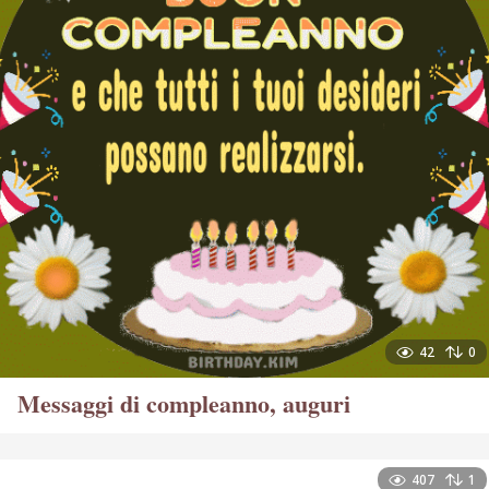
42
0
Messaggi di compleanno, auguri
407
1