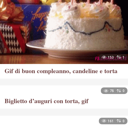
153
1
Gif di buon compleanno, candeline e torta
78
0
Biglietto d’auguri con torta, gif
161
0