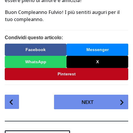
essere pieno di amore e amicizia!
Buon Compleanno Fulvio! I più sentiti auguri per il
tuo compleanno.
Condividi questo articolo:
Facebook
Messenger
WhatsApp
X
Pinterest
P
NEXT
o
s
t
P