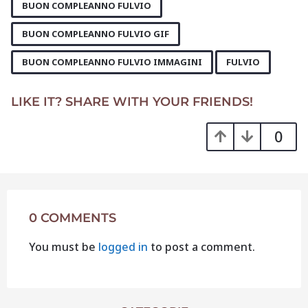
,
,
,
a
BUON COMPLEANNO FULVIO
g
BUON COMPLEANNO FULVIO GIF
i
n
BUON COMPLEANNO FULVIO IMMAGINI
FULVIO
a
t
LIKE IT? SHARE WITH YOUR FRIENDS!
i
o
0
n
0 COMMENTS
You must be
logged in
to post a comment.