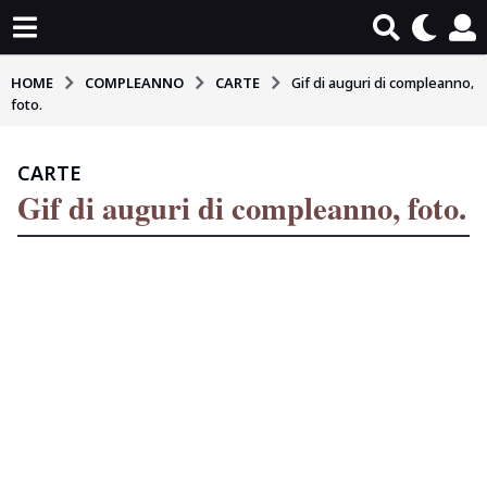
HOME
COMPLEANNO
CARTE
Gif di auguri di compleanno,
foto.
CARTE
5
Gif di auguri di compleanno, foto.
m
e
s
b
i
y
T
a
a
g
m
o
a
r
4
a
m
e
s
i