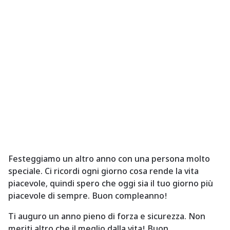
a
g
o
Festeggiamo un altro anno con una persona molto
speciale. Ci ricordi ogni giorno cosa rende la vita
piacevole, quindi spero che oggi sia il tuo giorno più
piacevole di sempre. Buon compleanno!
Ti auguro un anno pieno di forza e sicurezza. Non
meriti altro che il meglio dalla vita! Buon