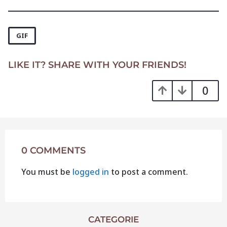
t
P
a
GIF
g
i
LIKE IT? SHARE WITH YOUR FRIENDS!
n
a
0
t
i
o
n
0 COMMENTS
You must be
logged in
to post a comment.
CATEGORIE