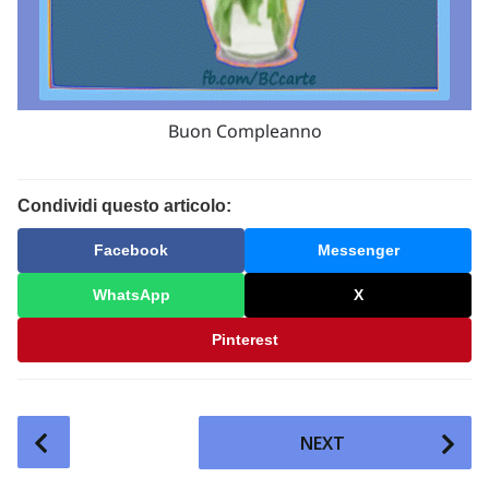
Buon Compleanno
Condividi questo articolo:
Facebook
Messenger
WhatsApp
X
Pinterest
P
NEXT
o
s