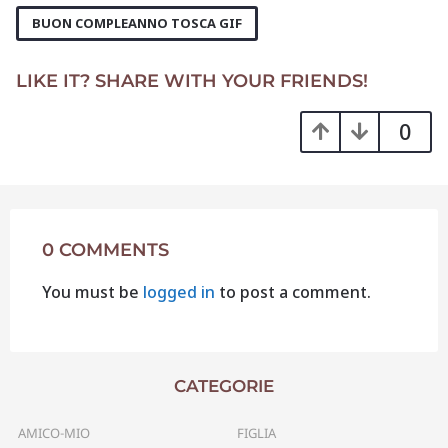
P
a
BUON COMPLEANNO TOSCA GIF
g
i
LIKE IT? SHARE WITH YOUR FRIENDS!
n
a
0
t
i
o
n
0 COMMENTS
You must be
logged in
to post a comment.
CATEGORIE
AMICO-MIO
FIGLIA