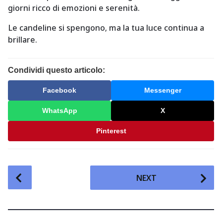
giorni ricco di emozioni e serenità.
Le candeline si spengono, ma la tua luce continua a
brillare.
Condividi questo articolo:
Facebook
Messenger
WhatsApp
X
Pinterest
P
NEXT
o
s
t